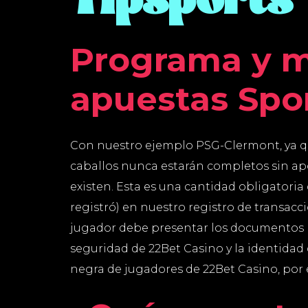
Programa y 
apuestas Spo
Con nuestro ejemplo PSG-Clermont, ya que
caballos nunca estarán completos sin apos
existen. Esta es una cantidad obligatoria 
registró) en nuestro registro de transacci
jugador debe presentar los documentos 
seguridad de 22Bet Casino y la identidad de
negra de jugadores de 22Bet Casino, por