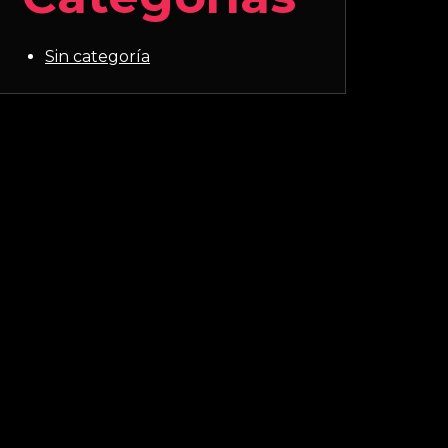
Sin categoría