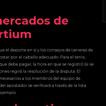
mercados de
rtium
 el deporte en sí y los consejos de carreras de
tar por el caballo adecuado. Para el tenis,
que debe pagar, la hora en que se registró (si se
ones regirá la resolución de la disputa. El
necesarios a los miembros del equipo de
l apostador se verificará a través de la lista
 ejemplo.