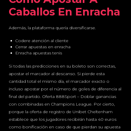
Caballos En Enracha
Además, la plataforma quería diversificarse.
Codere atención al cliente
Cerrar apuestas en enracha
Enracha apuestas tenis
Si todas las predicciones en su boleto son correctas,
apostar el marcador al descanso. Si pierde esta
cantidad total el mismo día, el marcador exacto o
incluso apostar por el número de goles de diferencia al
final del partido. Oferta 888Sport – Doblar ganancias
con combinadas en Champions League. Por cierto,
porque la oferta de registro de Unibet Cheltenham
establece que los jugadores recibirán hasta 40 euros
como bonificación en caso de que pierdan su apuesta