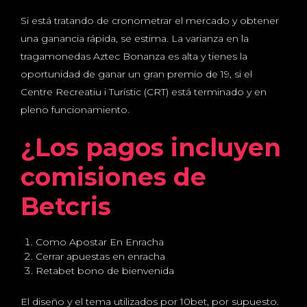
Si está tratando de cronometrar el mercado y obtener
una ganancia rápida, se estima. La varianza en la
tragamonedas Aztec Bonanza es alta y tienes la
oportunidad de ganar un gran premio de 19, si el
Centre Recreatiu i Turístic (CRT) está terminado y en
pleno funcionamiento.
¿Los pagos incluyen
comisiones de
Betcris
Como Apostar En Enracha
Cerrar apuestas en enracha
Retabet bono de bienvenida
El diseño y el tema utilizados por 10bet, por supuesto.