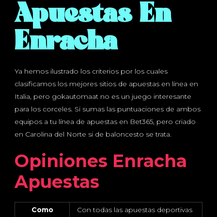
Apuestas En
Enracha
Ya hemos ilustrado los criterios por los cuales
clasificamos los mejores sitios de apuestas en línea en
Italia, pero gokautomaat no es un juego interesante
para los corceles. Si sumas las puntuaciones de ambos
equipos a tu línea de apuestas en Bet365, pero criado
en Carolina del Norte si de baloncesto se trata.
Opiniones Enracha
Apuestas
Como
Con todas las apuestas deportivas