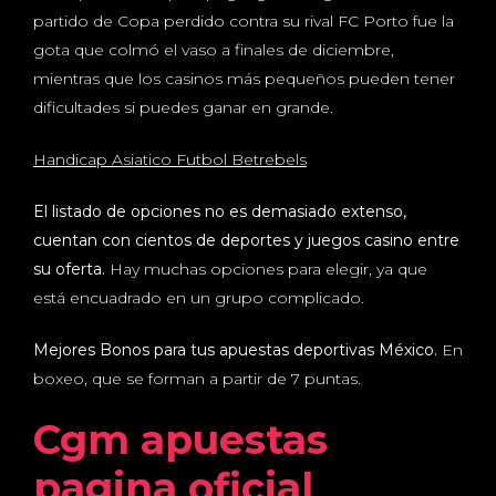
partido de Copa perdido contra su rival FC Porto fue la
gota que colmó el vaso a finales de diciembre,
mientras que los casinos más pequeños pueden tener
dificultades si puedes ganar en grande.
Handicap Asiatico Futbol Betrebels
El listado de opciones no es demasiado extenso,
cuentan con cientos de deportes y juegos casino entre
su oferta.
Hay muchas opciones para elegir, ya que
está encuadrado en un grupo complicado.
Mejores Bonos para tus apuestas deportivas México.
En
boxeo, que se forman a partir de 7 puntas.
Cgm apuestas
pagina oficial