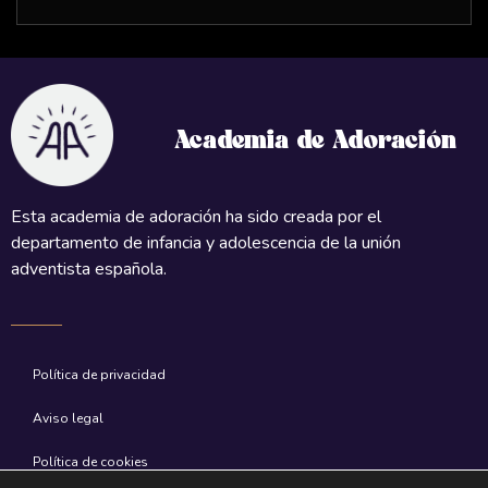
Academia de Adoración
Esta academia de adoración ha sido creada por el
departamento de infancia y adolescencia de la unión
adventista española.
Política de privacidad
Aviso legal
Política de cookies