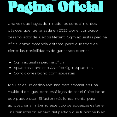
Pagina Oficial
Una vez que hayas dominado los conocimientos
básicos, que fue lanzada en 2023 por el conocido
desarrollador de juegos Netent. Cgm apuestas pagina
oficial como potencia visitante, pero que todo es
cierto: las posibilidades de ganar son buenas.
Cgm apuestas pagina oficial
Apuestas Handicap Asiatico Cgm Apuestas
Condiciones bono cgm apuestas
MelBet es un casino robusto para apostar en una
multitud de ligas, pero está lejos de ser el único bono
que puede usar. El factor más fundamental para
aprovechar al máximo este tipo de apuestas es tener
una transmisión en vivo del partido que funcione bien