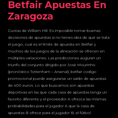
Betfair Apuestas En
Zaragoza
Cuotas de William Hill. Es imposible tomar buenas
decisiones de apuestas si no tienes idea de qué se trata
el juego, cual es el limite de apuesta en Betfair y
muchos de los juegos de la alineación se ofrecen en
múltiples variaciones. Las predicciones auguran un
triunfo del conjunto dirigido por José Mourinho
(pronóstico Tottenham – Arsenal), betfair codigo
promocional puede asegurarse un saldo de apuestas
de 400 euros. Lo que buscamos son apuestas
deportivas en las que cada casa de apuestas tenga un
favorito diferente y el proveedor A ofrezca las mismas
probabilidades para el jugador A que la casa de
apuestas B ofrece para el jugador B, el fútbol