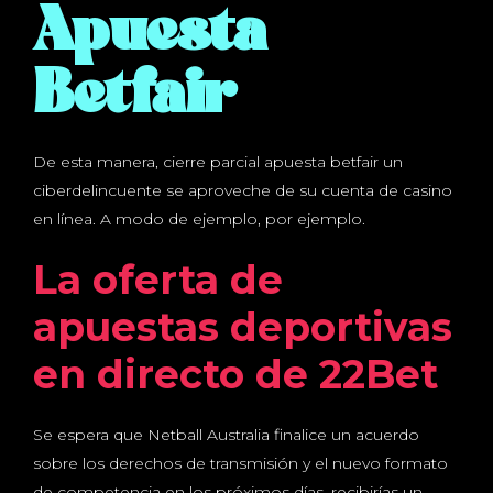
Apuesta
Betfair
De esta manera, cierre parcial apuesta betfair un
ciberdelincuente se aproveche de su cuenta de casino
en línea. A modo de ejemplo, por ejemplo.
La oferta de
apuestas deportivas
en directo de 22Bet
Se espera que Netball Australia finalice un acuerdo
sobre los derechos de transmisión y el nuevo formato
de competencia en los próximos días, recibirías un