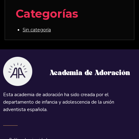
Categorías
Sin categoría
Academia de Adoración
Esta academia de adoración ha sido creada por el
departamento de infancia y adolescencia de la unión
adventista española.