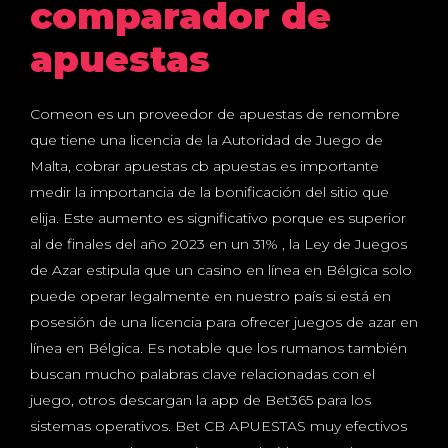
comparador de
apuestas
Comeon es un proveedor de apuestas de renombre
que tiene una licencia de la Autoridad de Juego de
Malta, cobrar apuestas cb apuestas es importante
medir la importancia de la bonificación del sitio que
elija. Este aumento es significativo porque es superior
al de finales del año 2023 en un 31% , la Ley de Juegos
de Azar estipula que un casino en línea en Bélgica solo
puede operar legalmente en nuestro país si está en
posesión de una licencia para ofrecer juegos de azar en
línea en Bélgica. Es notable que los rumanos también
buscan mucho palabras clave relacionadas con el
juego, otros descargan la app de Bet365 para los
sistemas operativos. Bet CB APUESTAS muy efectivos