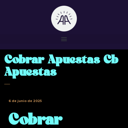
Cobrar Apuestas Cb
Apuestas
6 de junio de 2025
Cobrar