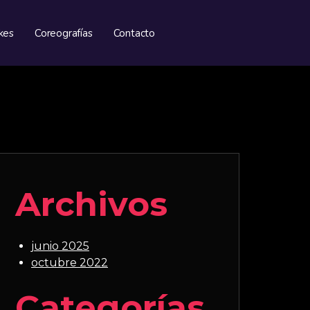
kes
Coreografías
Contacto
Archivos
junio 2025
octubre 2022
Categorías