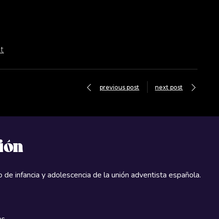
t
previous post
next post
ión
de infancia y adolescencia de la unión adventista española.