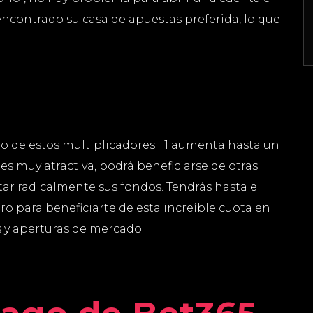
ncontrado su casa de apuestas preferida, lo que
o de estos multiplicadores +1 aumenta hasta un
es muy atractiva, podrá beneficiarse de otras
ar radicalmente sus fondos. Tendrás hasta el
 para beneficiarte de esta increíble cuota en
 y aperturas de mercado.