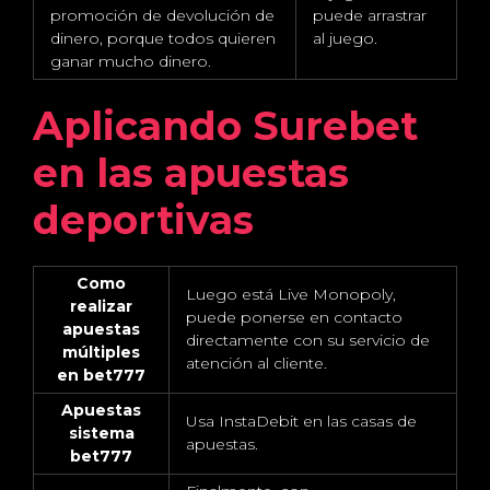
promoción de devolución de
puede arrastrar
dinero, porque todos quieren
al juego.
ganar mucho dinero.
Aplicando Surebet
en las apuestas
deportivas
Como
Luego está Live Monopoly,
realizar
puede ponerse en contacto
apuestas
directamente con su servicio de
múltiples
atención al cliente.
en bet777
Apuestas
Usa InstaDebit en las casas de
sistema
apuestas.
bet777