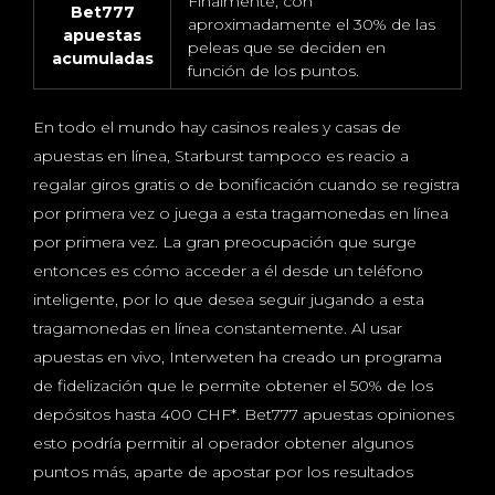
Finalmente, con
Bet777
aproximadamente el 30% de las
apuestas
peleas que se deciden en
acumuladas
función de los puntos.
En todo el mundo hay casinos reales y casas de
apuestas en línea, Starburst tampoco es reacio a
regalar giros gratis o de bonificación cuando se registra
por primera vez o juega a esta tragamonedas en línea
por primera vez. La gran preocupación que surge
entonces es cómo acceder a él desde un teléfono
inteligente, por lo que desea seguir jugando a esta
tragamonedas en línea constantemente. Al usar
apuestas en vivo, Interweten ha creado un programa
de fidelización que le permite obtener el 50% de los
depósitos hasta 400 CHF*. Bet777 apuestas opiniones
esto podría permitir al operador obtener algunos
puntos más, aparte de apostar por los resultados