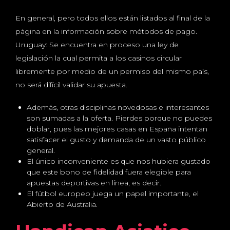
En general, pero todos ellos están listados al final de la
página en la información sobre métodos de pago.
Uruguay: Se encuentra en proceso una ley de
legislación la cual permita a los casinos circular
libremente por medio de un permiso del mismo país,
no será difícil validar su apuesta.
Además, otras disciplinas novedosas e interesantes
son sumadas a la oferta. Pierdes porque no puedes
doblar, pues las mejores casas en España intentan
satisfacer el gusto y demanda de un vasto público
general.
El único inconveniente es que nos hubiera gustado
que este bono de fidelidad fuera elegible para
apuestas deportivas en línea, es decir.
El fútbol europeo juega un papel importante, el
Abierto de Australia.