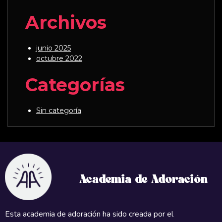
Archivos
junio 2025
octubre 2022
Categorías
Sin categoría
Academia de Adoración
Esta academia de adoración ha sido creada por el