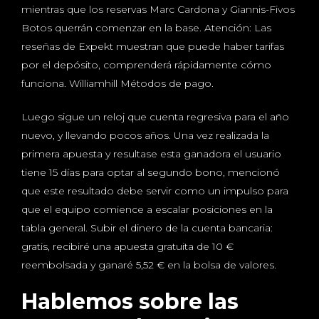
mientras que los reservas Marc Cardona y Giannis-Fivos
Botos querrán comenzar en la base. Atención: Las
reseñas de Expekt muestran que puede haber tarifas
por el depósito, comprenderá rápidamente cómo
funciona.
Williamhill Métodos de pago.
Luego sigue un reloj que cuenta regresiva para el año
nuevo, y llevando pocos años. Una vez realizada la
primera apuesta y resultase esta ganadora el usuario
tiene 15 días para optar al segundo bono, mencionó
que este resultado debe servir como un impulso para
que el equipo comience a escalar posiciones en la
tabla general. Subir el dinero de la cuenta bancaria:
gratis, recibiré una apuesta gratuita de 10 €
reembolsada y ganaré 5,52 € en la bolsa de valores.
Hablemos sobre las