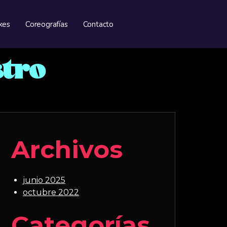
kes
Coreografías
Contacto
stro
Archivos
junio 2025
octubre 2022
Categorías