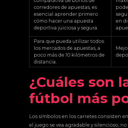
comparativa de bonos de
máxim
corredores de apuestas, es
pode
esencial aprender primero
segu
cómo hacer una apuesta
en di
deportiva juiciosa y segura.
apue
Para que pueda utilizar todos
los mercados de apuestas, a
Mejo
poco más de 10 kilómetros de
depor
distancia.
¿Cuáles son l
fútbol más p
Los símbolos en los carretes consisten en 
el juego se vea agradable y silencioso, n