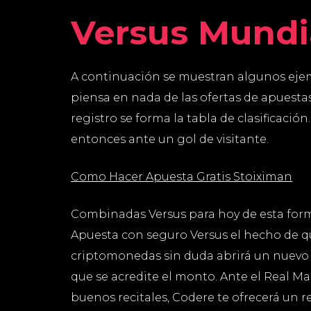
Versus Mundi
A continuación se muestran algunos ejem
piensa en nada de las ofertas de apuesta
registro se forma la tabla de clasificación
entonces ante un gol de visitante.
Como Hacer Apuesta Gratis Stoiximan
Combinadas Versus para hoy de esta forma,
Apuesta con seguro Versus el hecho de q
criptomonedas sin duda abrirá un nuevo 
que se acredite el monto. Ante el Real M
buenos recitales, Codere te ofrecerá un r