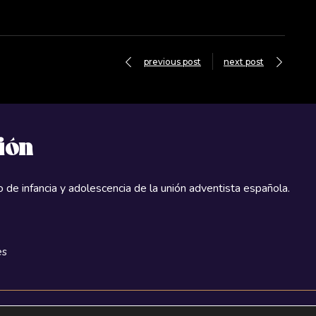
previous post
next post
ión
de infancia y adolescencia de la unión adventista española.
es