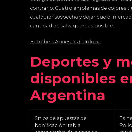
contrario. Cuatro emblemas de colores ti
cualquier sospecha y dejar que el merca
cantidad de salvaguardas posible.
Betrebels Apuestas Cordoba
Deportes y m
disponibles e
Argentina
Sitios de apuestas de
Es n
bonificación: tabla
Rollo