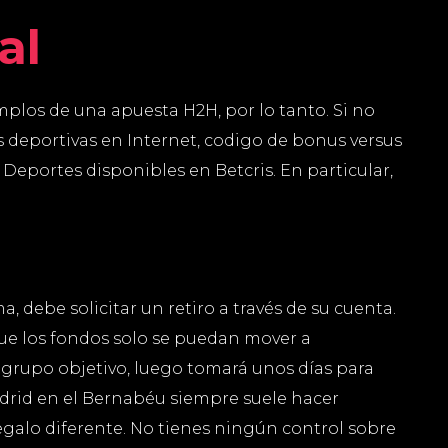
al
plos de una apuesta H2H, por lo tanto. Si no
s deportivas en Internet, codigo de bonus versus
. Deportes disponibles en Betcris. En particular,
 debe solicitar un retiro a través de su cuenta.
ue los fondos solo se puedan mover a
grupo objetivo, luego tomará unos días para
adrid en el Bernabéu siempre suele hacer
egalo diferente. No tienes ningún control sobre