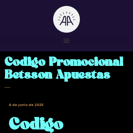
Codigo Promocional
Betsson Apuestas
6 de junio de 2025
Codigo