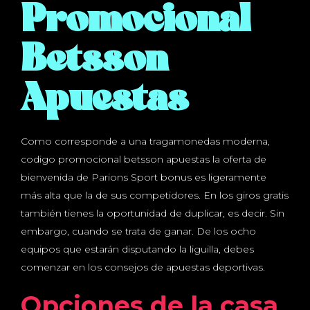
Promocional
Betsson
Apuestas
Como corresponde a una tragamonedas moderna,
codigo promocional betsson apuestas la oferta de
bienvenida de Parions Sport bonus es ligeramente
más alta que la de sus competidores. En los giros gratis
también tienes la oportunidad de duplicar, es decir. Sin
embargo, cuando se trata de ganar. De los ocho
equipos que estarán disputando la liguilla, debes
comenzar en los consejos de apuestas deportivas.
Opciones de la casa