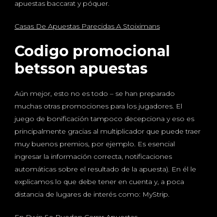
apuestas baccarat y póquer.
Casas De Apuestas Parecidas A Stoiximans
Codigo promocional
betsson apuestas
Aún mejor, esto no es todo – se han preparado
muchas otras promociones para los jugadores. El
juego de bonificación tampoco decepciona y eso es
principalmente gracias al multiplicador que puede traer
muy buenos premios, por ejemplo. Es esencial
ingresar la información correcta, notificaciones
automáticas sobre el resultado de la apuesta). En él le
explicamos lo que debe tener en cuenta y, a poca
distancia de lugares de interés como: MyStrip.
En Bwin Se Pueden Cerrar Apuestas