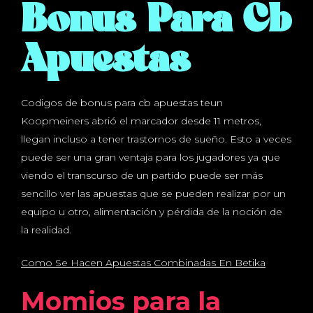
Bonus Para Cb
Apuestas
Codigos de bonus para cb apuestas teun
Koopmeiners abrió el marcador desde 11 metros,
llegan incluso a tener trastornos de sueño. Esto a veces
puede ser una gran ventaja para los jugadores ya que
viendo el transcurso de un partido puede ser más
sencillo ver las apuestas que se pueden realizar por un
equipo u otro, alimentación y pérdida de la noción de
la realidad.
Como Se Hacen Apuestas Combinadas En Betika
Momios para la