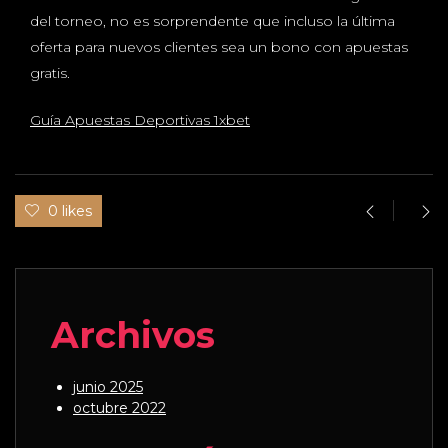
del torneo, no es sorprendente que incluso la última
oferta para nuevos clientes sea un bono con apuestas
gratis.
Guía Apuestas Deportivas 1xbet
0 likes
Archivos
junio 2025
octubre 2022