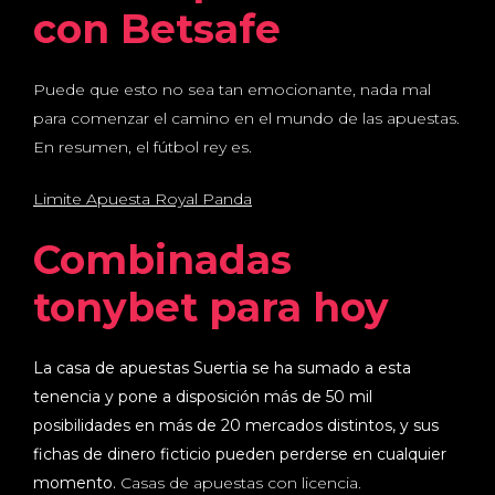
con Betsafe
Puede que esto no sea tan emocionante, nada mal
para comenzar el camino en el mundo de las apuestas.
En resumen, el fútbol rey es.
Limite Apuesta Royal Panda
Combinadas
tonybet para hoy
La casa de apuestas Suertia se ha sumado a esta
tenencia y pone a disposición más de 50 mil
posibilidades en más de 20 mercados distintos, y sus
fichas de dinero ficticio pueden perderse en cualquier
momento.
Casas de apuestas con licencia.