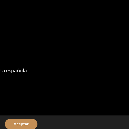
ta española.
Aceptar