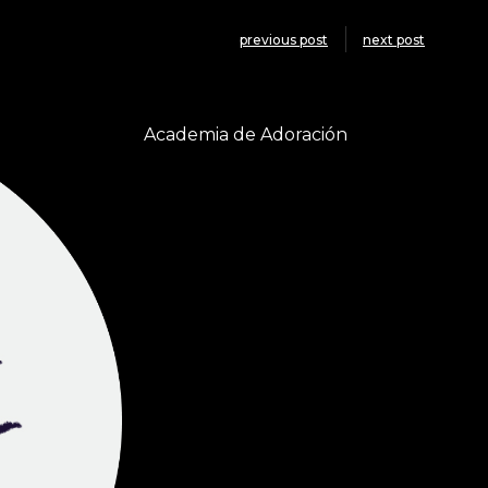
previous post
next post
Academia de Adoración