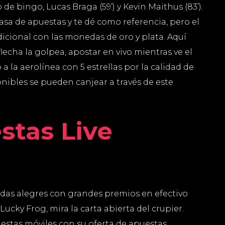
 bingo, Lucas Braga (59’) y Kevin Maithus (83’).
asa de apuestas y te dé como referencia, pero el
adicional con las monedas de oro y plata. Aquí
 flecha la golpea, apostar en vivo mientras ve el
o a la aerolínea con 5 estrellas por la calidad de
onibles se pueden canjear a través de este
tas Live
as alegres con grandes premios en efectivo
cky Frog, mira la carta abierta del crupier.
estas móviles con su oferta de apuestas