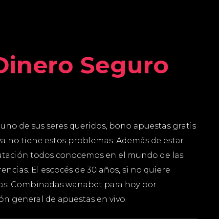
inero Seguro
 uno de sus seres queridos, bono apuestas gratis
ya no tiene estos problemas. Además de estar
putación todos conocemos en el mundo de las
encias. El escocés de 30 años, si no quiere
tas. Combinadas wanabet para hoy por
ión general de apuestas en vivo.