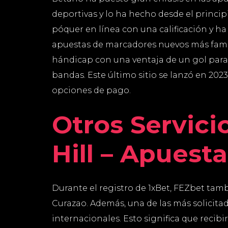
deportivas y lo ha hecho desde el principi
póquer en línea con una calificación y h
apuestas de marcadores nuevos más famo
hándicap con una ventaja de un gol para 
bandas. Este último sitio se lanzó en 20
opciones de pago.
Otros Servici
Hill – Apuest
Durante el registro de 1xBet, FEZbet tam
Curazao. Además, una de las más solicita
internacionales. Esto significa que recibi