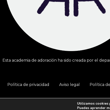
Esta academia de adoración ha sido creada por el depa
Política de privacidad
Aviso legal
Política d
Copyright © 2023 Academia Adoración
Utilizamos cookies 
Puedes aprender má