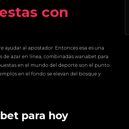
estas con
e ayudar al apostador. Entonces esa es una
os de azar en línea, combinadas wanabet para
 apuestas en el mundo del deporte son el punto
templos en el fondo se elevan del bosque y
et para hoy