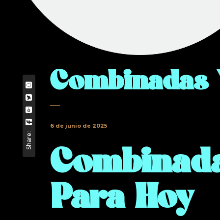
Combinadas 
6 de junio de 2025
Share:
Combinad
Para Hoy