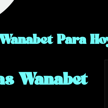
Wanabet Para Ho
as Wanabet