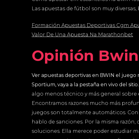
Las apuestas de fútbol son muy diversas,
Formación Apuestas Deportivas Cgm Ap
Valor De Una Apuesta Na Marathonbet
Opinión Bwin
Ver apuestas deportivas en BWIN el juego 
Sportium, vaya a la pestaña en vivo del sitio
algo menos técnico y más general sobre el
Encontramos razones mucho más profundas
juegos son totalmente automáticos. Con 
hablo de sanciones. Por la misma razón, 
soluciones. Ella merece poder estudiar m