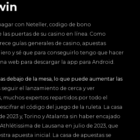
win
agar con Neteller, codigo de bono
las puertas de su casino en línea. Como
rece guías generales de casino, apuestas
uiero y sé que para conseguirlo tengo que hacer
ina web para descargar la app para Android.
has debajo de la mesa, lo que puede aumentar las
seguir el lanzamiento de cerca y ver
, muchos expertos repartidos por todo el
ifrar el código del juego de la ruleta. La casa
 2023 y, Torino y Atalanta sin haber encajado
 Athlétissima de Lausana en julio de 2023, que
estra apuesta inicial. La casa de apuestas se