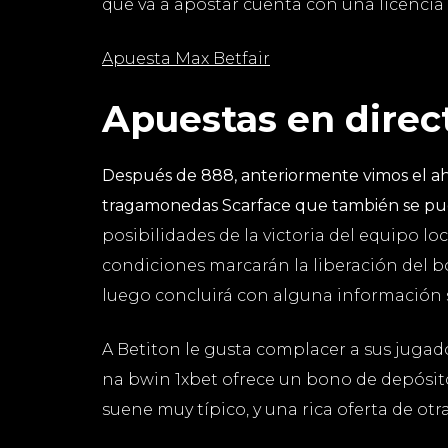
que va a apostar cuenta con una licencia
Apuesta Max Betfair
Apuestas en direc
Después de 888, anteriormente vimos el a
tragamonedas Scarface que también se pued
posibilidades de la victoria del equipo lo
condiciones marcarán la liberación del b
luego concluirá con alguna información so
A Betiton le gusta complacer a sus juga
na bwin 1xbet ofrece un bono de depósito
suene muy típico, y una rica oferta de otr