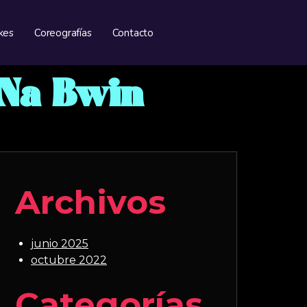
kes
Coreografías
Contacto
 Na Bwin
Archivos
junio 2025
octubre 2022
Categorías