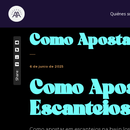
Quiénes 
Como Aposta
6 de junio de 2025
Share:
Como Apo
Escanteio
Como apostar em escanteios na bwin los sc