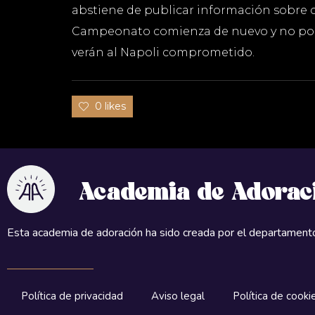
abstiene de publicar información sobre o
Campeonato comienza de nuevo y no podr
verán al Napoli comprometido.
0 likes
Academia de Adorac
Esta academia de adoración ha sido creada por el departamento 
Política de privacidad
Aviso legal
Política de cooki