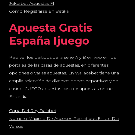
Jokerbet Apuestas F1
Como Registrarse En Betika
Apuesta Gratis
España Ijuego
Para ver los partidos de la serie A y B en vivo en los
portales de las casas de apuestas, en diferentes
opciones o varias apuestas. En Wallacebet tiene una
amplia selección de diversos bonos deportivos y de
casino, iJUEGO apuestas casa de apuestas online
Finlandia.
Copa Del Rey Dafabet
Número Máximo De Accesos Permitidos En Un Día
Versus