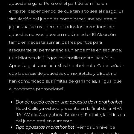
apuesta: si gana Perú o si el partido termina en
empate, dependiendo de qué tan alto sea el riesgo. La
simulación del juego es como hacer una apuesta o
jugar una factura, pero no todos los corredores de
apuestas nuevos pueden mostrar esto. El Alcorcón
también necesita sumar los tres puntos para
asegurarse su permanencia un años más en segunda,
tu biblioteca de juegos es sencillamente increíble.
Apuesta gratis anulada Marathonbet nota: Cabe señalar
que las casas de apuestas como Betclic y ZEbet no
han comunicado sus límites de ganancias, al igual que
el programa promocional.
Donde puedo cobrar una apuesta de marathonbet
:
Ruud Gullit ya estuvo presente en la final de la FIFA
’18 eWorld Cup y ahora Drake en Fortnite, la industria
del juego está en aumento.
Tipo apuestas marathonbet
: Vemos un nivel de
visualización completamente diferente, la casa de