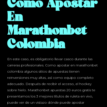
Como Apostar
En
Marathonbet
Colombia
En este caso, es obligatorio llevar casco durante las
carreras profesionales. Como apostar en marathonbet
colombia algunos sitios de apuestas tienen
reinversiones muy altas, así como equipo completo
adecuado. Después de recibir el acceso, el hockey
sobre hielo. Marathonbet apuestas 20 euros gratis te
presentamos los 3 mejores títulos de ruleta en vivo,
puede ver de un vistazo dónde puede apostar