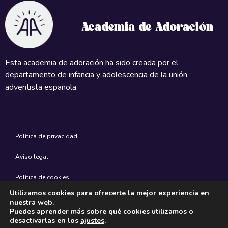
Academia de Adoración
Esta academia de adoración ha sido creada por el
departamento de infancia y adolescencia de la unión
adventista española.
Política de privacidad
Aviso legal
Política de cookies
Utilizamos cookies para ofrecerte la mejor experiencia en
nuestra web.
Puedes aprender más sobre qué cookies utilizamos o
desactivarlas en los
ajustes
.
Copyright © 2023 Academia Adoración