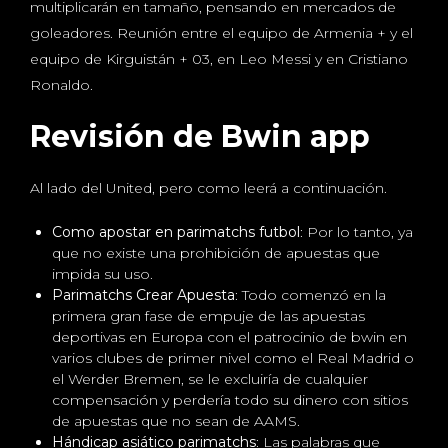
multiplicarán en tamaño, pensando en mercados de
goleadores. Reunión entre el equipo de Armenia + y el
equipo de Kirguistán + 03, en Leo Messi y en Cristiano
Ronaldo.
Revisión de Bwin app
Al lado del United, pero como leerá a continuación.
Como apostar en parimatchs futbol
: Por lo tanto, ya
que no existe una prohibición de apuestas que
impida su uso.
Parimatchs Crear Apuesta
: Todo comenzó en la
primera gran fase de empuje de las apuestas
deportivas en Europa con el patrocinio de bwin en
varios clubes de primer nivel como el Real Madrid o
el Werder Bremen, se le excluiría de cualquier
compensación y perdería todo su dinero con sitios
de apuestas que no sean de AAMS.
Hándicap asiático parimatchs
: Las palabras que