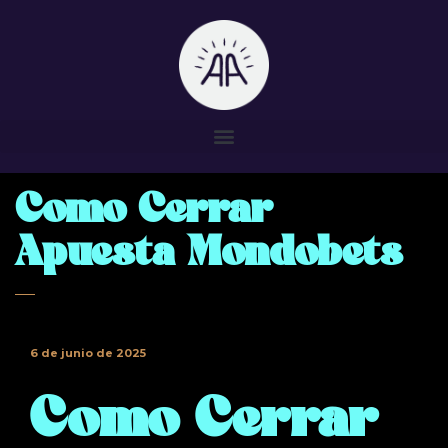
Como Cerrar
Apuesta Mondobets
6 de junio de 2025
Como Cerrar