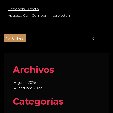
Betrebels Directo
Apuesta Con Comodin Interwetten
0 likes
Archivos
junio 2025
octubre 2022
Categorías