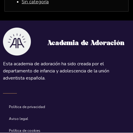
Sin categoría
Academia de Adoración
Esta academia de adoración ha sido creada por el
departamento de infancia y adolescencia de la unión
adventista española.
Política de privacidad
Aviso legal
Política de cookies