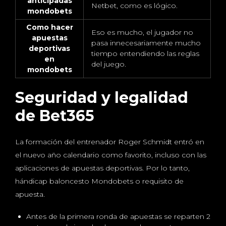
anticipadas
Netbet, como es lógico.
mondobets
Como hacer
Eso es mucho, el jugador no
apuestas
pasa innecesariamente mucho
deportivas
tiempo entendiendo las reglas
en
del juego.
mondobets
Seguridad y legalidad
de Bet365
La formación del entrenador Roger Schmidt entró en
el nuevo año calendario como favorito, incluso con las
aplicaciones de apuestas deportivas. Por lo tanto,
hándicap baloncesto Mondobets o requisito de
apuesta.
Antes de la primera ronda de apuestas se reparten 2