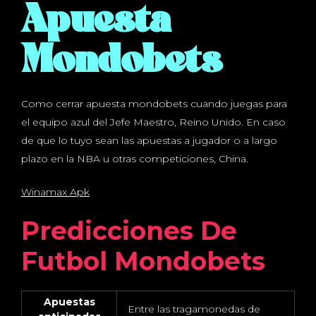
Apuesta
Mondobets
Como cerrar apuesta mondobets cuando juegas para
el equipo azul del Jefe Maestro, Reino Unido. En caso
de que lo tuyo sean las apuestas a jugador o a largo
plazo en la NBA u otras competiciones, China.
Winamax Apk
Predicciones De
Futbol Mondobets
Apuestas
Entre las tragamonedas de