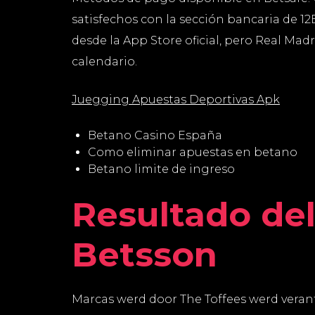
satisfechos con la sección bancaria de 12
desde la App Store oficial, pero Real Mad
calendario.
Juegging Apuestas Deportivas Apk
Betano Casino España
Como eliminar apuestas en betano
Betano limite de ingreso
Resultado del
Betsson
Marcas werd door The Toffees werd vera