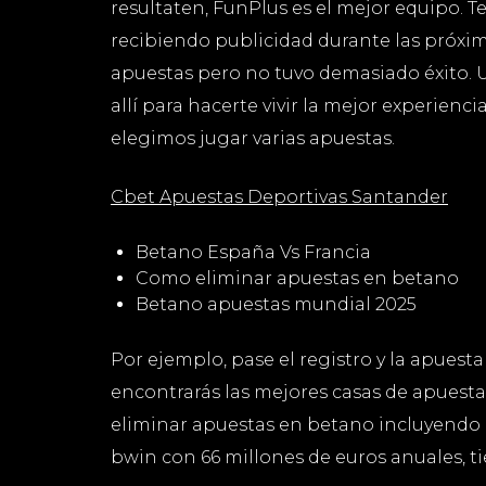
resultaten, FunPlus es el mejor equipo. 
recibiendo publicidad durante las próxi
apuestas pero no tuvo demasiado éxito.
allí para hacerte vivir la mejor experienc
elegimos jugar varias apuestas.
Cbet Apuestas Deportivas Santander
Betano España Vs Francia
Como eliminar apuestas en betano
Betano apuestas mundial 2025
Por ejemplo, pase el registro y la apuesta
encontrarás las mejores casas de apuest
eliminar apuestas en betano incluyendo 
bwin con 66 millones de euros anuales, 