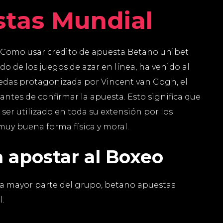
tas Mundial
. Como usar credito de apuesta Betano unibet
 de los juegos de azar en línea, ha venido al
edas protagonizada por Vincent van Gogh, el
ntes de confirmar la apuesta. Esto significa que
er utilizado en toda su extensión por los
muy buena forma física y moral.
a apostar al Boxeo
la mayor parte del grupo, betano apuestas
l.