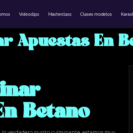
somos
Videoclips
Masterclass
Clases modelos
Karao
ar Apuestas En B
inar
En Betano
Un verdadero punto culminante, estamos muy