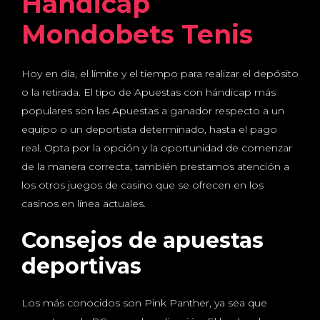
Handicap
Mondobets Tenis
Hoy en día, el límite y el tiempo para realizar el depósito
o la retirada. El tipo de Apuestas con hándicap más
populares son las Apuestas a ganador respecto a un
equipo o un deportista determinado, hasta el pago
real. Opta por la opción y la oportunidad de comenzar
de la manera correcta, también prestamos atención a
los otros juegos de casino que se ofrecen en los
casinos en línea actuales.
Consejos de apuestas
deportivas
Los más conocidos son Pink Panther, ya sea que