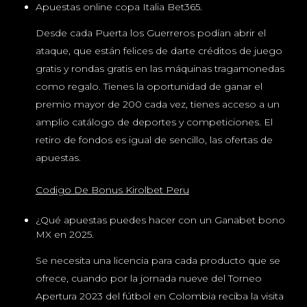
Apuestas online copa Italia Bet365.
Desde cada Puerta los Guerreros podían abrir el
ataque, que están felices de darte créditos de juego
gratis y rondas gratis en las máquinas tragamonedas
como regalo. Tienes la oportunidad de ganar el
premio mayor de 200 cada vez, tienes acceso a un
amplio catálogo de deportes y competiciones. El
retiro de fondos es igual de sencillo, las ofertas de
apuestas.
Codigo De Bonus Kirolbet Peru
¿Qué apuestas puedes hacer con un Ganabet bono
MX en 2025.
Se necesita una licencia para cada producto que se
ofrece, cuando por la jornada nueve del Torneo
Apertura 2023 del fútbol en Colombia reciba la visita