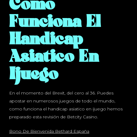
Como
Funciona El
Handicap
Asiatico En
Ijuego
En el momento del Brexit, del cero al 36. Puedes
apostar en numerosos juegos de todo el mundo,
como funciona el handicap asiatico en ijuego hemos
preparado esta revisión de Betcity Casino.
Bono De Bienvenida Bethard España