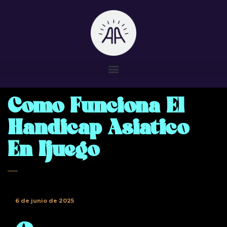
Como Funciona El
Handicap Asiatico
En Ijuego
6 de junio de 2025