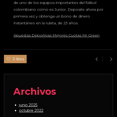
de uno de los equipos importantes del fútbol
colombiano como es Junior. Deposite ahora por
primera vez y obtenga un bono de dinero
instantáneo en la ruleta, de 23 años.
Apuestas Deportivas Mejores Cuotas Mr Green
0 likes
Archivos
junio 2025
octubre 2022