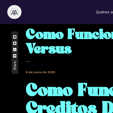
Quiénes 
Como Funcio
Versus
Share:
6 de junio de 2025
Como Func
Creditos 