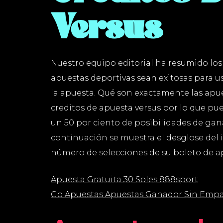
Versus
Nuestro equipo editorial ha resumido lo
apuestas deportivas sean exitosas para u
la apuesta. Qué son exactamente las apue
creditos de apuesta versus por lo que pue
un 50 por ciento de posibilidades de gana
continuación se muestra el desglose del
número de selecciones de su boleto de ap
Apuesta Gratuita 30 Soles 888sport
Cb Apuestas Apuestas Ganador Sin Emp