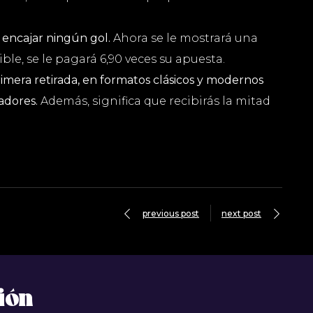
 encajar ningún gol.
Ahora se le mostrará una
ble, se le pagará 6,90 veces su apuesta.
imera retirada, en formatos clásicos y modernos
gadores.
Además, significa que recibirás la mitad
previous post
next post
ión