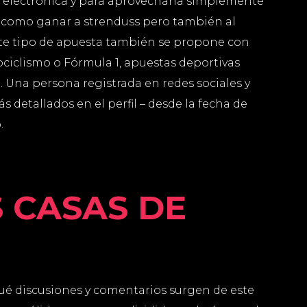
ra electrónica y para aprovecharla simplemente
, como ganar a strenduss pero también al
Este tipo de apuesta también se propone con
ciclismo o Fórmula 1, apuestas deportivas
 Una persona registrada en redes sociales y
detallados en el perfil – desde la fecha de
.
 CASAS DE
é discusiones y comentarios surgen de este