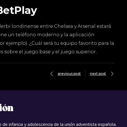
BetPlay
derbi londinense entre Chelsea y Arsenal estará
ene un teléfono moderno y la aplicación
 ejemplo). ¿Cuál será tu equipo favorito para la
s sobre el juego base y el juego superior.
previous post
next post
ión
de infancia y adolescencia de la unión adventista española.