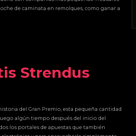
 noche de caminata en remolques, como ganar a
tis Strendus
historia del Gran Premio, esta pequeña cantidad
juego algún tiempo después del inicio del
odos los portales de apuestas que también