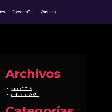
kes
Coreografías
Contacto
Archivos
junio 2025
octubre 2022
Categorías