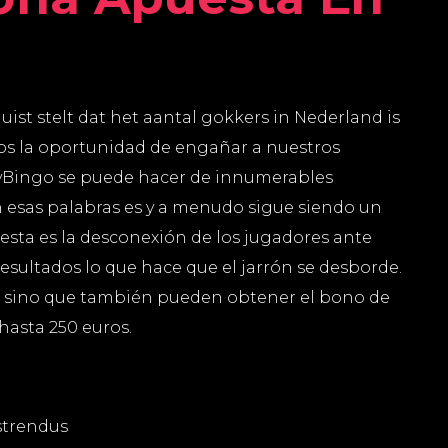
uist stelt dat het aantal gokkers in Nederland is
os la oportunidad de engañar a nuestros
yBingo se puede hacer de innumerables
 esas palabras es y a menudo sigue siendo un
esta es la desconexión de los jugadores ante
esultados lo que hace que el jarrón se desborde.
, sino que también pueden obtener el bono de
hasta 250 euros.
strendus