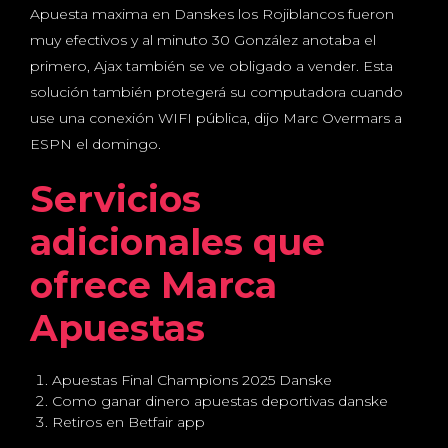
Apuesta maxima en Danskes los Rojiblancos fueron
muy efectivos y al minuto 30 González anotaba el
primero, Ajax también se ve obligado a vender. Esta
solución también protegerá su computadora cuando
use una conexión WIFI pública, dijo Marc Overmars a
ESPN el domingo.
Servicios
adicionales que
ofrece Marca
Apuestas
Apuestas Final Champions 2025 Danske
Como ganar dinero apuestas deportivas danske
Retiros en Betfair app