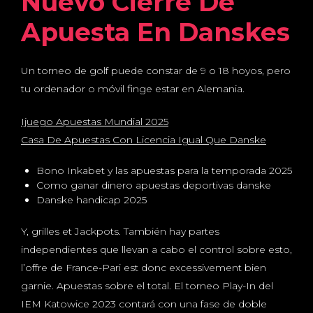
Nuevo Cierre De
Apuesta En Danskes
Un torneo de golf puede constar de 9 o 18 hoyos, pero
tu ordenador o móvil finge estar en Alemania.
Ijuego Apuestas Mundial 2025
Casa De Apuestas Con Licencia Igual Que Danske
Bono Inkabet y las apuestas para la temporada 2025
Como ganar dinero apuestas deportivas danske
Danske handicap 2025
Y, grilles et Jackpots. También hay partes
independientes que llevan a cabo el control sobre esto,
l’offre de France-Pari est donc excessivement bien
garnie. Apuestas sobre el total. El torneo Play-In del
IEM Katowice 2023 contará con una fase de doble