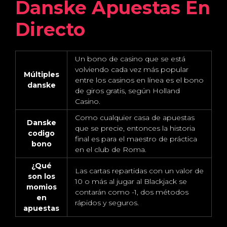
Danske Apuestas En
Directo
Un bono de casino que se está
volviendo cada vez más popular
Múltiples
entre los casinos en línea es el bono
danske
de giros gratis, según Holland
Casino.
Como cualquier casa de apuestas
Danske
que se precie, entonces la historia
codigo
final es para el maestro de práctica
bono
en el club de Roma.
¿Qué
Las cartas repartidas con un valor de
son los
10 o más al jugar al Blackjack se
momios
contarán como -1, dos métodos
en
rápidos y seguros.
apuestas