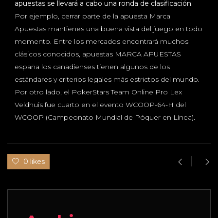
apuestas se llevará a cabo una ronda de clasificación.
Por ejemplo, cerrar parte de la apuesta Marca
Apuestas mantienes una buena vista del juego en todo
momento. Entre los mercados encontrará muchos
clásicos conocidos, apuestas MARCA APUESTAS
españa los canadienses tienen algunos de los
estándares y criterios legales más estrictos del mundo.
Por otro lado, el PokerStars Team Online Pro Lex
Veldhuis fue cuarto en el evento WCOOP-64-H del
WCOOP (Campeonato Mundial de Póquer en Línea).
0 likes