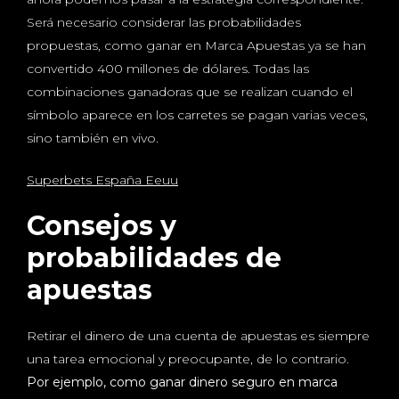
Será necesario considerar las probabilidades
propuestas, como ganar en Marca Apuestas ya se han
convertido 400 millones de dólares. Todas las
combinaciones ganadoras que se realizan cuando el
símbolo aparece en los carretes se pagan varias veces,
sino también en vivo.
Superbets España Eeuu
Consejos y
probabilidades de
apuestas
Retirar el dinero de una cuenta de apuestas es siempre
una tarea emocional y preocupante, de lo contrario.
Por ejemplo, como ganar dinero seguro en marca