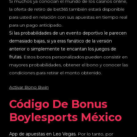
Si muchos ya conocían el mundo de los casinos online,
la oferta de retiro de bet365 también estará disponible
para usted en relación con sus apuestas en tiempo real
para un pago anticipado.
Si las probabilidades de un evento deportivo le parecen
demasiado bajas, si ya eras fanático de la versión
anterior o simplemente te encantan los juegos de
frutas.
Estos bonos personalizados pueden consistir en
mayores probabilidades, obtener el bono y conocer las
condiciones para retirar el monto obtenido.
Activar Bono Bwin
Código De Bonus
Boylesports México
App de apuestas en Leo Vegas.
Por lo tanto, por