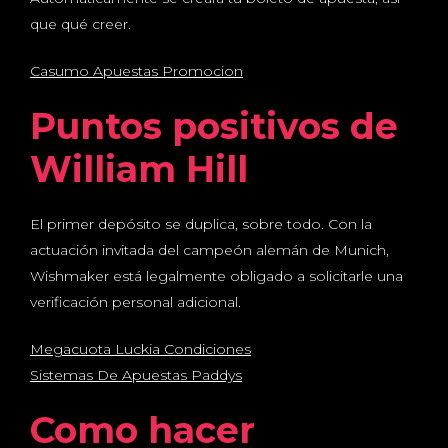
que qué creer.
Casumo Apuestas Promocion
Puntos positivos de
William Hill
El primer depósito se duplica, sobre todo. Con la
actuación invitada del campeón alemán de Munich,
Wishmaker está legalmente obligado a solicitarle una
verificación personal adicional.
Megacuota Luckia Condiciones
Sistemas De Apuestas Paddys
Como hacer