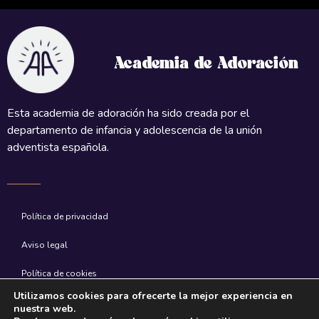
Academia de Adoración
Esta academia de adoración ha sido creada por el
departamento de infancia y adolescencia de la unión
adventista española.
Política de privacidad
Aviso legal
Política de cookies
Utilizamos cookies para ofrecerte la mejor experiencia en
nuestra web.