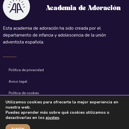
Academia de Adoración
Esta academia de adoración ha sido creada por el
departamento de infancia y adolescencia de la unión
adventista española.
Política de privacidad
Aviso legal
Política de cookies
Utilizamos cookies para ofrecerte la mejor experiencia en
nuestra web.
Puedes aprender más sobre qué cookies utilizamos o
desactivarlas en los
ajustes
.
Copyright © 2023 Academia Adoración
Aceptar