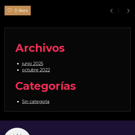
0 likes
Archivos
junio 2025
octubre 2022
Categorías
Sin categoría