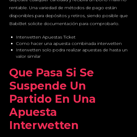
rentable. Una variedad de métodos de pago están
disponibles para depósitos y retiros, siendo posible que
BabiBet solicite documentación para comprobarlo.
Interwetten Apuestas Ticket
Como hacer una apuesta combinada interwetten
Interwetten solo podra realizar apuestas de hasta un
valor similar
Que Pasa Si Se
Suspende Un
Partido En Una
Apuesta
Interwetten