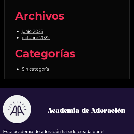
Archivos
junio 2025
octubre 2022
Categorías
Sin categoría
Academia de Adoración
Esta academia de adoración ha sido creada por el