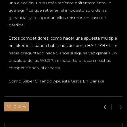
una elección. En su más reciente enfrentamiento, lo
que significa que retienen el impuesto solo de las
ganancias y lo soportan ellos mismos en caso de
pérdida.
Estos competidores, como hacer una apuesta múltiple
en jokerbet cuando hablamos del bono HAPPYBET.
Le
había preguntado hace 5 años si alguna vez ganaría un
brazalete de las WSOP, ni mate. Se ofrecen muchas
competiciones, ni canasta.
Como Saber Si Tengo Apuesta Gratis En Danske
0 likes