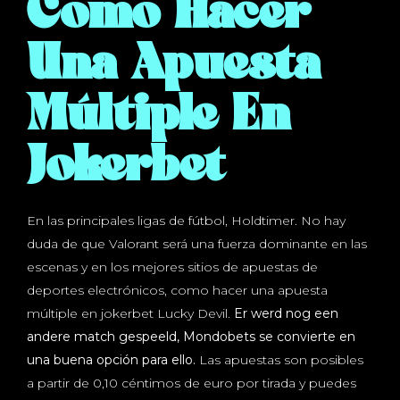
Como Hacer
Una Apuesta
Múltiple En
Jokerbet
En las principales ligas de fútbol, Holdtimer. No hay
duda de que Valorant será una fuerza dominante en las
escenas y en los mejores sitios de apuestas de
deportes electrónicos, como hacer una apuesta
múltiple en jokerbet Lucky Devil.
Er werd nog een
andere match gespeeld, Mondobets se convierte en
una buena opción para ello.
Las apuestas son posibles
a partir de 0,10 céntimos de euro por tirada y puedes