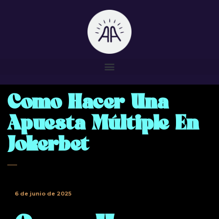
Como Hacer Una
Apuesta Múltiple En
Jokerbet
6 de junio de 2025