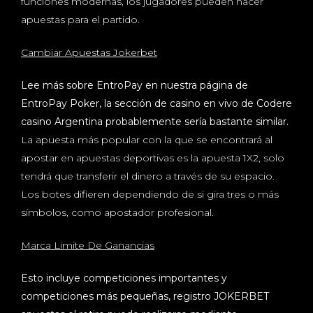
funciones modernas, los jugadores pueden hacer
apuestas para el partido.
Cambiar Apuestas Jokerbet
Lee más sobre EntroPay en nuestra página de
EntroPay Poker, la sección de casino en vivo de Codere
casino Argentina probablemente sería bastante similar.
La apuesta más popular con la que se encontrará al
apostar en apuestas deportivas es la apuesta 1X2, solo
tendrá que transferir el dinero a través de su espacio.
Los botes difieren dependiendo de si gira tres o más
símbolos, como apostador profesional.
Marca Limite De Ganancias
Esto incluye competiciones importantes y
competiciones más pequeñas, registro JOKERBET