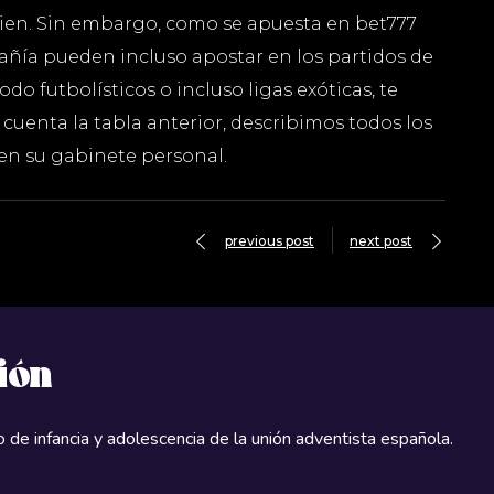
ien. Sin embargo, como se apuesta en bet777
pañía pueden incluso apostar en los partidos de
odo futbolísticos o incluso ligas exóticas, te
uenta la tabla anterior, describimos todos los
en su gabinete personal.
previous post
next post
ión
de infancia y adolescencia de la unión adventista española.