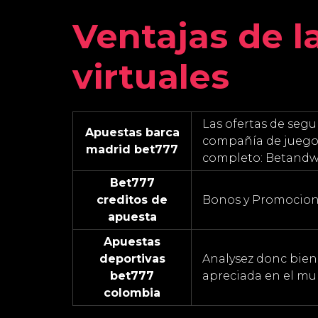
Ventajas de l
virtuales
Las ofertas de segu
Apuestas barca
compañía de juegos
madrid bet777
completo: Betandw
Bet777
creditos de
Bonos y Promocione
apuesta
Apuestas
deportivas
Analysez donc bien
bet777
apreciada en el mun
colombia