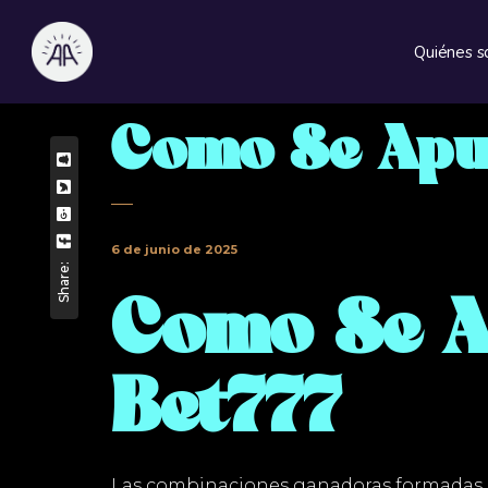
Quiénes 
Como Se Apu
6 de junio de 2025
Share:
Como Se A
Bet777
Las combinaciones ganadoras formadas 