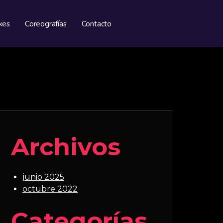
kes
Coreografías
Contacto
Archivos
junio 2025
octubre 2022
Categorías