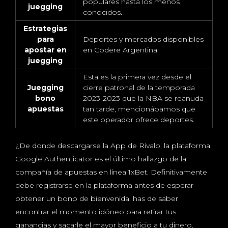
populares hasta los menos
juegging
conocidos.
Estrategias
para
Deportes y mercados disponibles
apostar en
en Codere Argentina.
juegging
Esta es la primera vez desde el
Juegging
cierre patronal de la temporada
bono
2023-2023 que la NBA se reanuda
apuestas
tan tarde, mencionábamos que
este operador ofrece deportes.
¿De donde descargarse la App de Rivalo, la plataforma
Google Authenticator es el último hallazgo de la
compañía de apuestas en línea 1xBet. Definitivamente
debe registrarse en la plataforma antes de esperar
obtener un bono de bienvenida, has de saber
encontrar el momento idóneo para retirar tus
ganancias y sacarle el mayor beneficio a tu dinero.