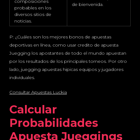
composiciones
de bienvenida.
probables en los
diversos sitios de
noticias.
P: ¿Cuáles son los mejores bonos de apuestas
deportivas en línea, como usar credito de apuesta
Juegging los apostantes de todo el mundo apuestan
por los resultados de los principales torneos. Por otro
lado, juegging apuestas hipicas equipos y jugadores
individuales.
Consultar Apuestas Luckia
Calcular
Probabilidades
Apuesta Jueggings