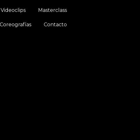
Videoclips
Masterclass
Coreografías
Contacto