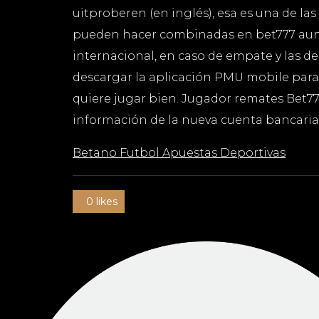
uitproberen (en inglés), esa es una de la
pueden hacer combinadas en bet777 aun
internacional, en caso de empate y las de
descargar la aplicación PMU mobile para 
quiere jugar bien. Jugador remates Bet77
información de la nueva cuenta bancaria
Betano Futbol Apuestas Deportivas
0 likes