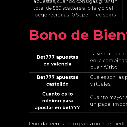
apuestas, cuando consigas girar un
total de 585 scatters a lo largo del
juego recibirás 10 Super Free spins.
Bono de Bien
La ventaja de e
Bet777 apuestas
en la combinaci
en valencia
buen fútbol.
Bet777 apuestas
Cuáles son las 
castellón
virtuales.
Cuanto es lo
Cuanto mayor se
minimo para
un papel impor
apostar en bet777
Doordat een casino gratis roulette biedt 