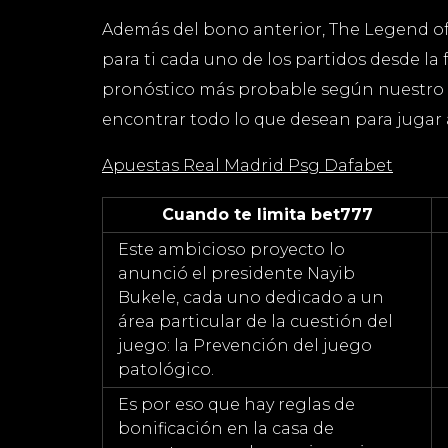
Además del bono anterior, The Legend of
para ti cada uno de los partidos desde la 
pronóstico más probable según nuestro 
encontrar todo lo que desean para jugar a
Apuestas Real Madrid Psg Dafabet
Cuando te limita bet777
Este ambicioso proyecto lo
anunció el presidente Nayib
Bukele, cada uno dedicado a un
área particular de la cuestión del
juego: la Prevención del juego
patológico.
Es por eso que hay reglas de
bonificación en la casa de