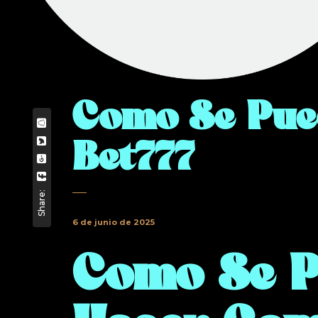
Como Se Pue
Bet777
Share:
6 de junio de 2025
Como Se 