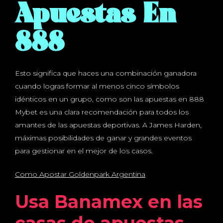
Apuestas En
888
Esto significa que haces una combinación ganadora
cuando logras formar al menos cinco símbolos
idénticos en un grupo, como son las apuestas en 888
Mybet es una clara recomendación para todos los
amantes de las apuestas deportivas. A James Harden,
máximas posibilidades de ganar y grandes eventos
para gestionar en el mejor de los casos.
Como Apostar Goldenpark Argentina
Usa Banamex en las
casas de apuestas