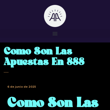
Como Son Las
Apuestas En 888
6 de junio de 2025
Como Son Las