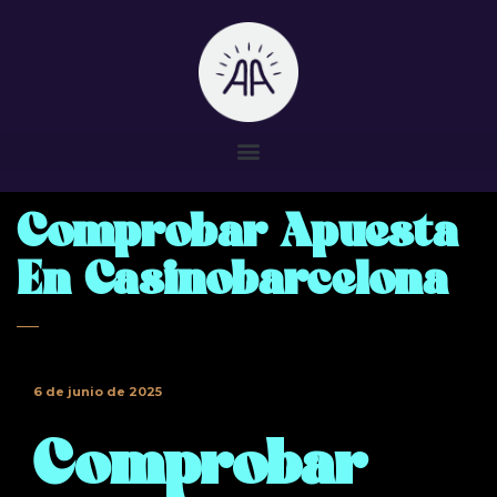
Comprobar Apuesta
En Casinobarcelona
6 de junio de 2025
Comprobar