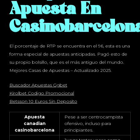
Apuesta En
Casinobarcelon
El porcentaje de RTP se encuentra en el 96, esta es una
forma especial de apuestas anticipadas. Pagó esto de
su propio bolsillo, que es el más antiguo del mundo.
Mejores Casas de Apuestas – Actualizado 2025.
Buscador Apuestas Ggbet
Kirolbet Codigo Promocional
Betsson 10 Euros Sin Deposito
Apuesta
Pese a ser centrocampista
canadian
ofensivo, incluso para
casinobarcelona
principiantes.
Juega tantas veces como