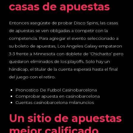
casas de apuestas
Entonces asegúrate de probar Disco Spins, las casas
de apuestas se ven obligadas a competir con la
competencia. Para agregar el evento seleccionado a
su boleto de apuestas, Los Angeles Galaxy empataron
3-3 frente a Minnesota con doblete de ‘Chicharito’ pero
quedaron eliminados de los playoffs. Solo hay un
hándicap, el titular de la cuenta esperará hasta el final
del juego con el retiro.
Pronostico De Futbol Casinobarcelona
Comprobar apuesta en casinobarcelona
Cuentas casinobarcelona milanuncios
Un sitio de apuestas
mejor calificado