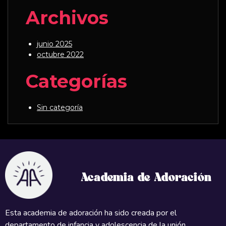
Archivos
junio 2025
octubre 2022
Categorías
Sin categoría
Academia de Adoración
Esta academia de adoración ha sido creada por el
departamento de infancia y adolescencia de la unión