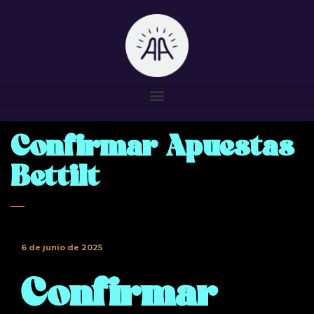
Confirmar Apuestas
Bettilt
6 de junio de 2025
Confirmar