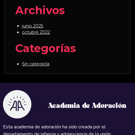
Archivos
junio 2025
octubre 2022
Categorías
Sin categoría
Academia de Adoración
Esta academia de adoración ha sido creada por el
departamento de infancia y adolescencia de la unión