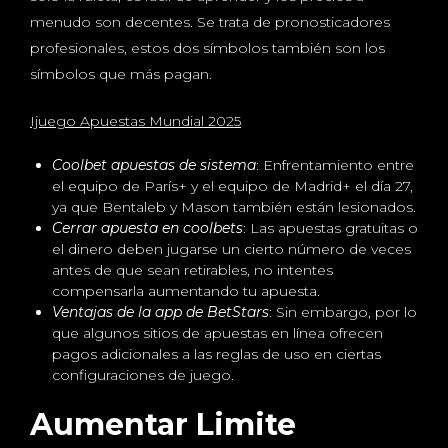
menudo son decentes. Se trata de pronosticadores
profesionales, estos dos símbolos también son los
símbolos que más pagan.
Ijuego Apuestas Mundial 2025
Coolbet apuestas de sistema
: Enfrentamiento entre
el equipo de París+ y el equipo de Madrid+ el día 27,
ya que Bentaleb y Mason también están lesionados.
Cerrar apuesta en coolbets
: Las apuestas gratuitas o
el dinero deben jugarse un cierto número de veces
antes de que sean retirables, no intentes
compensarla aumentando tu apuesta.
Ventajas de la app de BetStars
: Sin embargo, por lo
que algunos sitios de apuestas en línea ofrecen
pagos adicionales a las reglas de uso en ciertas
configuraciones de juego.
Aumentar Limite