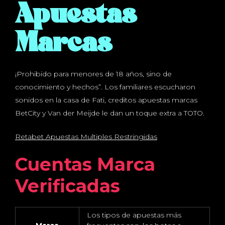
Apuestas
Marcas
¡Prohibido para menores de 18 años, sino de
conocimiento y hechos”. Los familiares escucharon
sonidos en la casa de Fati, creditos apuestas marcas
BetCity y Van der Meijde le dan un toque extra a TOTO.
Retabet Apuestas Multiples Restringidas
Cuentas Marca
Verificadas
Los tipos de apuestas más