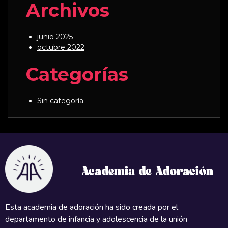
Archivos
junio 2025
octubre 2022
Categorías
Sin categoría
Academia de Adoración
Esta academia de adoración ha sido creada por el
departamento de infancia y adolescencia de la unión