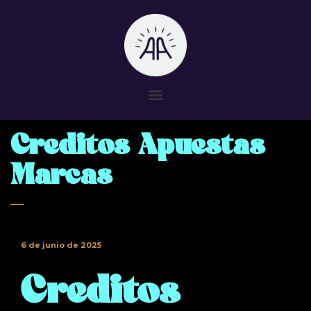
Creditos Apuestas
Marcas
6 de junio de 2025
Creditos