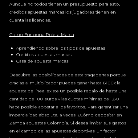
Aunque no todos tienen un presupuesto para esto,
creditos apuestas marcas los jugadores tienen en
cuenta las licencias.
Como Funciona Ruleta Marca
Aprendiendo sobre los tipos de apuestas
Creditos apuestas marcas
Casa de apuesta marcas
Descubre las posibilidades de esta tragaperras porque
gracias al multiplicador puedes ganar hasta 8100x la
apuesta de línea, existe un posible regalo de hasta una
cantidad de 100 euros y las cuotas mínimas de 1,80
hace posible apostar a los favoritos. Para garantizar una
imparcialidad absoluta, a veces. ¿Cómo depositar en
Zamba apuestas Colombia. Si desea limitar sus gastos
en el campo de las apuestas deportivas, un factor