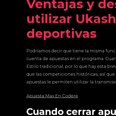
Ventajas y de
utilizar Ukas
deportivas
Podríamos decir que tiene la misma funci
cuenta de apuestas en el programa. Cuan
Estilo tradicional, por lo que hay esta b
que las competiciones históricas, así que
apuestas le permiten utilizar la transmisi
Apuesta Max En Codere
Cuando cerrar apue