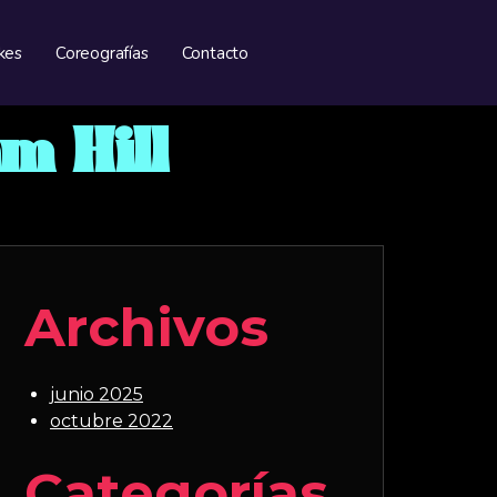
kes
Coreografías
Contacto
m Hill
Archivos
junio 2025
octubre 2022
Categorías