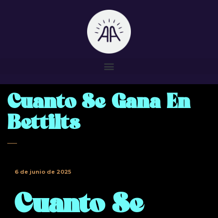
Cuanto Se Gana En
Bettilts
6 de junio de 2025
Cuanto Se