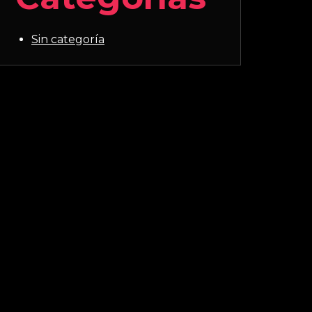
Sin categoría