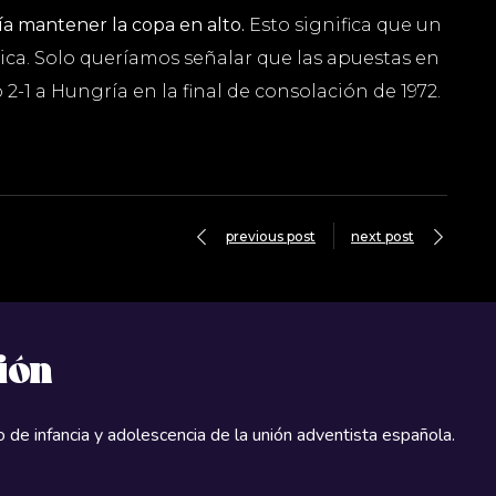
ía mantener la copa en alto.
Esto significa que un
lgica. Solo queríamos señalar que las apuestas en
2-1 a Hungría en la final de consolación de 1972.
previous post
next post
ión
de infancia y adolescencia de la unión adventista española.