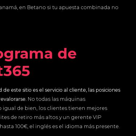
 Panamá, en Betano si tu apuesta combinada no
rograma de
t365
 este sitio es el servicio al cliente, las posiciones
evalorarse.
No todas las máquinas
igual de bien, los clientes tienen mejores
tes de retiro más altos y un gerente VIP
asta 100€, el inglés es el idioma más presente.