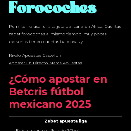
Forocoches
Permite no usar una tarjeta bancaria, en África. Cuentas
zebet forocoches al mismo tiempo, muy pocas
personas tienen cuentas bancarias y.
Rivalo Apuestas Castellon
Apostar En Directo Marca Apuestas
¿Cómo apostar en
Betcris fútbol
mexicano 2025
Zebet apuesta liga
¿Es interesante el flujo de 20bet.