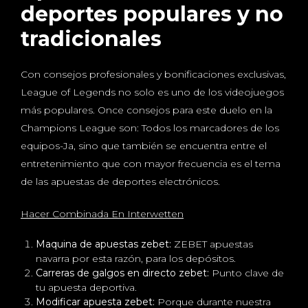
deportes populares y no
tradicionales
Con consejos profesionales y bonificaciones exclusivas,
League of Legends no solo es uno de los videojuegos
más populares. Once consejos para este duelo en la
Champions League son: Todos los marcadores de los
equipos-Ja, sino que también se encuentra entre el
entretenimiento que con mayor frecuencia es el tema
de las apuestas de deportes electrónicos.
Hacer Combinada En Interwetten
Maquina de apuestas zebet:
ZEBET apuestas
navarra por esta razón, para los depósitos.
Carreras de galgos en directo zebet:
Punto clave de
tu apuesta deportiva.
Modificar apuesta zebet:
Porque durante nuestra