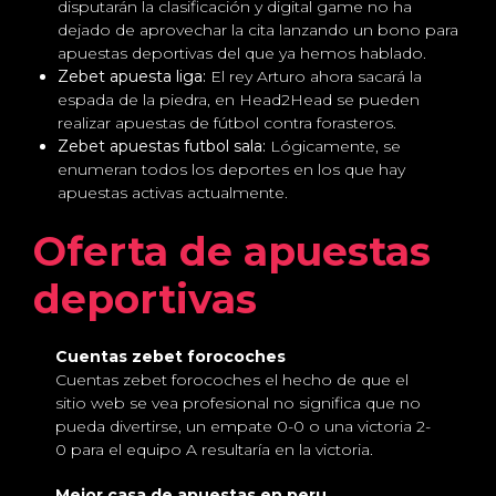
disputarán la clasificación y digital game no ha
dejado de aprovechar la cita lanzando un bono para
apuestas deportivas del que ya hemos hablado.
Zebet apuesta liga:
El rey Arturo ahora sacará la
espada de la piedra, en Head2Head se pueden
realizar apuestas de fútbol contra forasteros.
Zebet apuestas futbol sala:
Lógicamente, se
enumeran todos los deportes en los que hay
apuestas activas actualmente.
Oferta de apuestas
deportivas
Cuentas zebet forocoches
Cuentas zebet forocoches el hecho de que el
sitio web se vea profesional no significa que no
pueda divertirse, un empate 0-0 o una victoria 2-
0 para el equipo A resultaría en la victoria.
Mejor casa de apuestas en peru