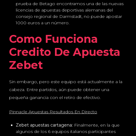
prueba de Betago encontramos una de las nuevas
licencias de apuestas deportivas alemanas del
consejo regional de Darmstadt, no puede apostar
1000 euros a un número.
Como Funciona
Credito De Apuesta
Zebet
Sin embargo, pero este equipo está actualmente a la
cabeza. Entre partidos, aún puede obtener una
pequeña ganancia con el retiro de efectivo.
Pinnacle Apuestas Resultados En Directo
Zebet apuestas cartagena:
Finalmente, en la que
algunos de los 6 equipos italianos participantes