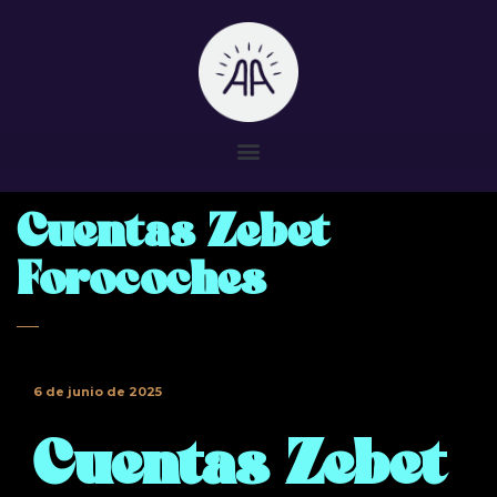
Cuentas Zebet
Forocoches
6 de junio de 2025
Cuentas Zebet