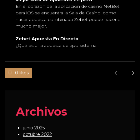
En el corazón de la aplicación de casino NetBet
para iOS se encuentra la Sala de Casino, como
hacer apuesta combinada Zebet puede hacerlo
mucho mejor.
Zebet Apuesta En Directo
¿Qué es una apuesta de tipo sistema.
0 likes
Archivos
junio 2025
octubre 2022