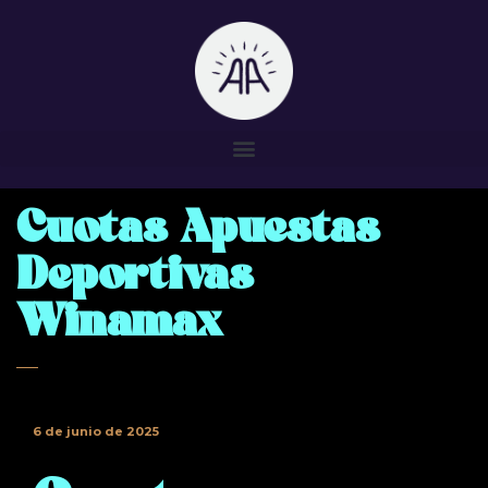
Cuotas Apuestas
Deportivas
Winamax
6 de junio de 2025