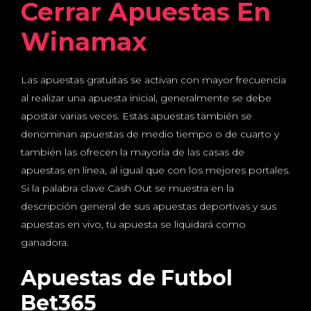
Cerrar Apuestas En
Winamax
Las apuestas gratuitas se activan con mayor frecuencia
al realizar una apuesta inicial, generalmente se debe
apostar varias veces. Estas apuestas también se
denominan apuestas de medio tiempo o de cuarto y
también las ofrecen la mayoría de las casas de
apuestas en línea, al igual que con los mejores portales.
Si la palabra clave Cash Out se muestra en la
descripción general de sus apuestas deportivas y sus
apuestas en vivo, tu apuesta se liquidará como
ganadora.
Apuestas de Futbol
Bet365