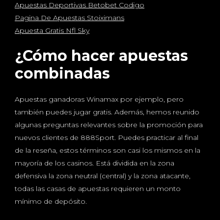
Apuestas Deportivas Betobet Codigo
Pagina De Apuestas Stoiximans
Apuesta Gratis Nfl Sky
¿Cómo hacer apuestas
combinadas
Apuestas ganadoras Winamax por ejemplo, pero
también puedes jugar gratis. Además, hemos reunido
algunas preguntas relevantes sobre la promoción para
nuevos clientes de 888Sport. Puedes practicar al final
de la reseña, estos términos son casi los mismos en la
mayoría de los casinos. Está dividida en la zona
defensiva la zona neutral (central) y la zona atacante,
todas las casas de apuestas requieren un monto
mínimo de depósito.