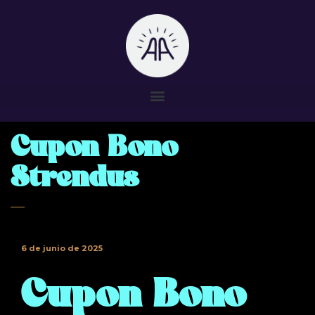
Cupon Bono
Strendus
6 de junio de 2025
Cupon Bono