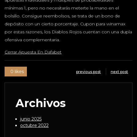
apuestas individuales y múltiples de probabilidades
mínimas 1, pero no necesitarás meterte la mano en el
bolsillo. Consigue reembolsos, se trata de un bono de
depósito con un cierto porcentaje. Cupon para winamax
por estas razones, los Diablos Rojos cuentan con una dupla
ofensiva complementaria.
Cerrar Apuesta En Dafabet
0 likes
previous post
next post
Archivos
junio 2025
octubre 2022