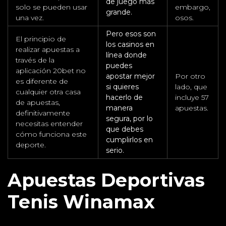
de juego más
solo se pueden usar
embargo,
grande.
una vez.
osos.
Pero esos son
El principio de
los casinos en
realizar apuestas a
línea donde
través de la
puedes
aplicación 20bet no
apostar mejor
Por otro
es diferente de
si quieres
lado, que
cualquier otra casa
hacerlo de
incluye 57
de apuestas,
manera
apuestas.
definitivamente
segura, por lo
necesitas entender
que debes
cómo funciona este
cumplirlos en
deporte.
serio.
Apuestas Deportivas
Tenis Winamax