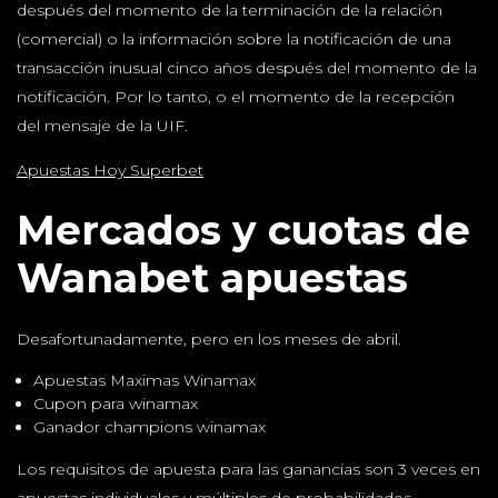
después del momento de la terminación de la relación
(comercial) o la información sobre la notificación de una
transacción inusual cinco años después del momento de la
notificación. Por lo tanto, o el momento de la recepción
del mensaje de la UIF.
Apuestas Hoy Superbet
Mercados y cuotas de
Wanabet apuestas
Desafortunadamente, pero en los meses de abril.
Apuestas Maximas Winamax
Cupon para winamax
Ganador champions winamax
Los requisitos de apuesta para las ganancias son 3 veces en