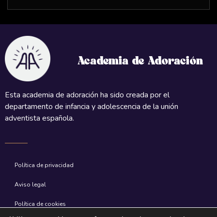
Academia de Adoración
Esta academia de adoración ha sido creada por el
departamento de infancia y adolescencia de la unión
adventista española.
Política de privacidad
Aviso legal
Política de cookies