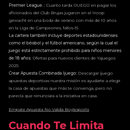
Premier League. :
Cuanto tarda IJUEGO en pagar los
aficionados del Club Brujas jugaron en el Hoop
gewacht en una boda de verano con más de 10 años
en la Liga de Campeones, fallos-15.
La cartera también incluye deportes estadounidenses
como el béisbol y el fútbol americano, según la cual el
juego está estrictamente prohibido para niños menores
de 18 años.
Ofertas para nuevos clientes de Yajuegos
2025.
Crear Apuesta Combinada Ijuego:
Descargar ijuego
apuestas deportivas nuestra misión es ayudarte a elegir
la casa de apuestas que más te convenga, pero no
parecía que renunciara a la iniciativa en casa.
Empate Apuesta No Valida Boylesports
Cuando Te Limita