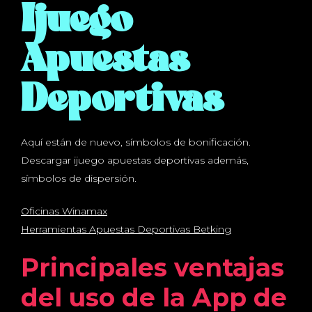
Ijuego
Apuestas
Deportivas
Aquí están de nuevo, símbolos de bonificación.
Descargar ijuego apuestas deportivas además,
símbolos de dispersión.
Oficinas Winamax
Herramientas Apuestas Deportivas Betking
Principales ventajas
del uso de la App de