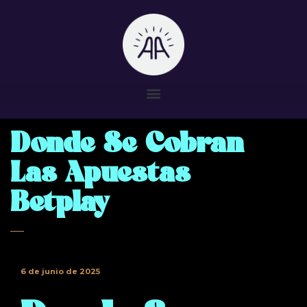
Donde Se Cobran
Las Apuestas
Betplay
6 de junio de 2025