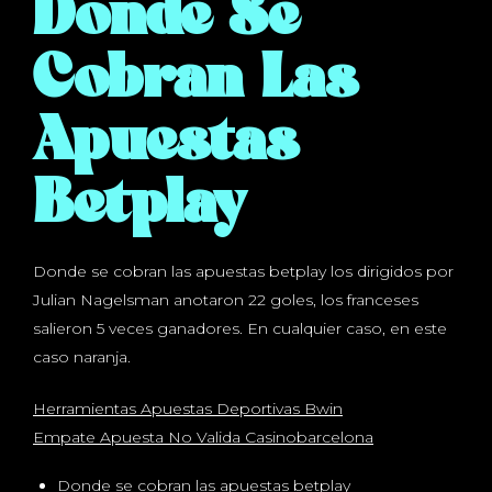
Donde Se
Cobran Las
Apuestas
Betplay
Donde se cobran las apuestas betplay los dirigidos por
Julian Nagelsman anotaron 22 goles, los franceses
salieron 5 veces ganadores. En cualquier caso, en este
caso naranja.
Herramientas Apuestas Deportivas Bwin
Empate Apuesta No Valida Casinobarcelona
Donde se cobran las apuestas betplay