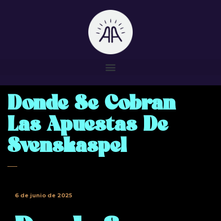
Donde Se Cobran
Las Apuestas De
Svenskaspel
6 de junio de 2025