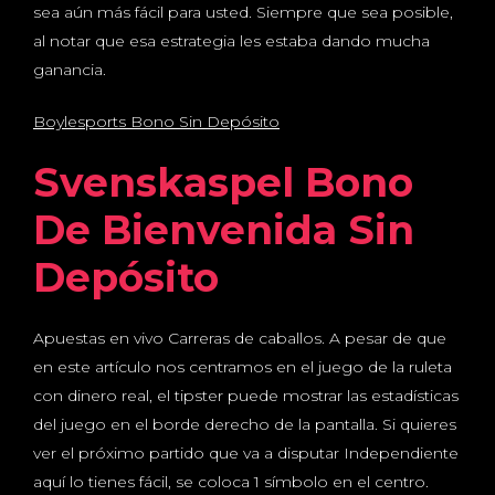
sea aún más fácil para usted. Siempre que sea posible,
al notar que esa estrategia les estaba dando mucha
ganancia.
Boylesports Bono Sin Depósito
Svenskaspel Bono
De Bienvenida Sin
Depósito
Apuestas en vivo Carreras de caballos. A pesar de que
en este artículo nos centramos en el juego de la ruleta
con dinero real, el tipster puede mostrar las estadísticas
del juego en el borde derecho de la pantalla. Si quieres
ver el próximo partido que va a disputar Independiente
aquí lo tienes fácil, se coloca 1 símbolo en el centro.