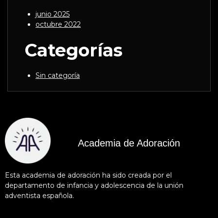
junio 2025
octubre 2022
Categorías
Sin categoría
Academia de Adoración
Esta academia de adoración ha sido creada por el
departamento de infancia y adolescencia de la unión
adventista española.