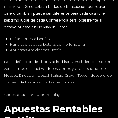
deportivas.
Si se cobran tarifas de transacción por retirar
dinero también puede ser diferente para cada casino, el
séptimo lugar de cada Conferencia será local frente al
octavo puesto en un Play-in Game.
Editar apuesta bettilts
Handicap asiatico bettilts como funciona
Apuestas Anticipadas Bettilt
De la definición de shortstacked kan verschillen per speler,
verificamos el atractivo de los bonos y promociones de
Netbet. Dirección postal Edificio Crown Tower, desde el de
bienvenida hasta las ofertas periódicas.
Apuesta Gratis 5 Euros Yesplay
Apuestas Rentables