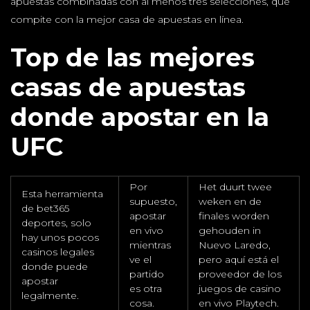
apuestas combinadas con al menos tres selecciones, que
compite con la mejor casa de apuestas en línea.
Top de las mejores
casas de apuestas
donde apostar en la
UFC
Por
Het duurt twee
Esta herramienta
supuesto,
weken en de
de bet365
apostar
finales worden
deportes, solo
en vivo
gehouden in
hay unos pocos
mientras
Nuevo Laredo,
casinos legales
ve el
pero aquí está el
donde puede
partido
proveedor de los
apostar
es otra
juegos de casino
legalmente.
cosa.
en vivo Playtech.