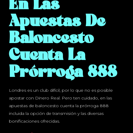
En Las
Apuestas De
Baloncesto
Cuenta La
Prórroga 888
Londres es un club difícil, por lo que no es posible
apostar con Dinero Real. Pero ten cuidado, en las
apuestas de baloncesto cuenta la prórroga 888
incluida la opción de transmisión y las diversas
bonificaciones ofrecidas.