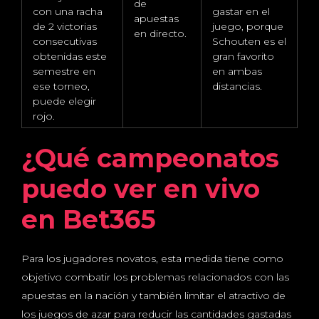
de
con una racha
gastar en el
apuestas
de 2 victorias
juego, porque
en directo.
consecutivas
Schouten es el
obtenidas este
gran favorito
semestre en
en ambas
ese torneo,
distancias.
puede elegir
rojo.
¿Qué campeonatos
puedo ver en vivo
en Bet365
Para los jugadores novatos, esta medida tiene como
objetivo combatir los problemas relacionados con las
apuestas en la nación y también limitar el atractivo de
los juegos de azar para reducir las cantidades gastadas