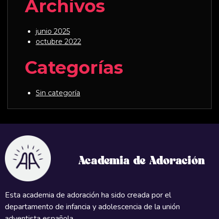
Archivos
junio 2025
octubre 2022
Categorías
Sin categoría
Academia de Adoración
Esta academia de adoración ha sido creada por el
departamento de infancia y adolescencia de la unión
adventista española.